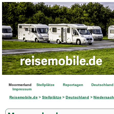
Moormerland
Stellplätze
Reportagen
Deutschland
Impressum
Reisemobile.de
>
Stellplätze
>
Deutschland
>
Niedersac