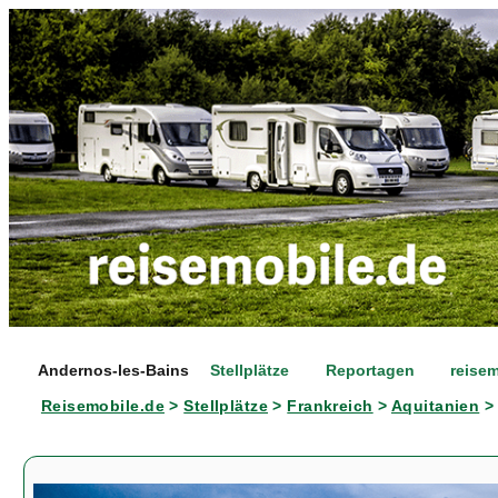
Andernos-les-Bains
Stellplätze
Reportagen
reise
Reisemobile.de
>
Stellplätze
>
Frankreich
>
Aquitanien