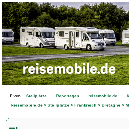
Elven
Stellplätze
Reportagen
reisemobile.de
K
Reisemobile.de
>
Stellplätze
>
Frankreich
>
Bretagne
>
M