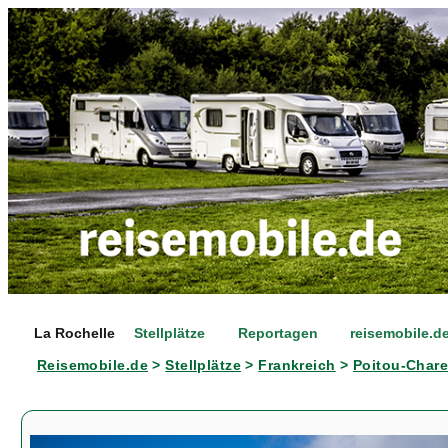
La Rochelle
Stellplätze
Reportagen
reisemobile.d
Reisemobile.de
>
Stellplätze
>
Frankreich
>
Poitou-Char