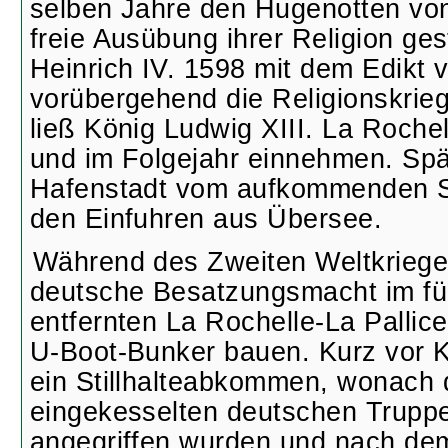
selben Jahre den Hugenotten von
freie Ausübung ihrer Religion ges
Heinrich IV. 1598 mit dem Edikt 
vorübergehend die Religionskrie
ließ König Ludwig XIII. La Roche
und im Folgejahr einnehmen. Späte
Hafenstadt vom aufkommenden S
den Einfuhren aus Übersee.
Während des Zweiten Weltkrieges
deutsche Besatzungsmacht im fü
entfernten La Rochelle-La Pallic
U-Boot-Bunker bauen. Kurz vor 
ein Stillhalteabkommen, wonach d
eingekesselten deutschen Truppe
angegriffen wurden und nach de