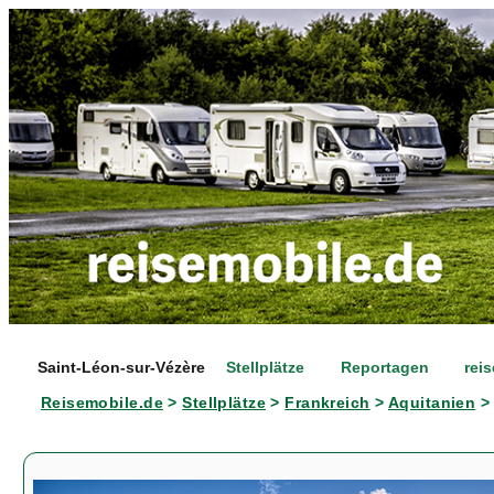
Saint-Léon-sur-Vézère
Stellplätze
Reportagen
rei
Reisemobile.de
>
Stellplätze
>
Frankreich
>
Aquitanien