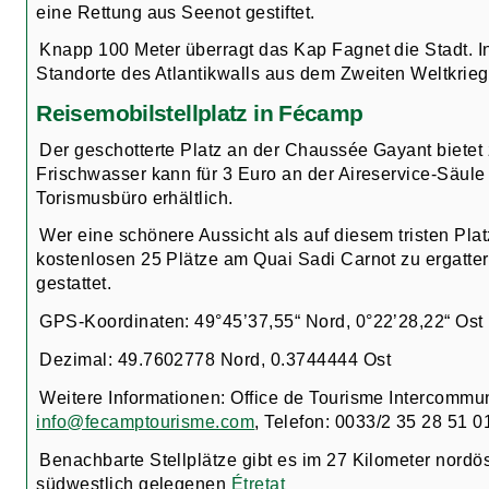
eine Rettung aus Seenot gestiftet.
Knapp 100 Meter überragt das Kap Fagnet die Stadt. 
Standorte des Atlantikwalls aus dem Zweiten Weltkrieg
Reisemobilstellplatz in Fécamp
Der geschotterte Platz an der Chaussée Gayant bietet 
Frischwasser kann für 3 Euro an der Aireservice-Säule
Torismusbüro erhältlich.
Wer eine schönere Aussicht als auf diesem tristen Pla
kostenlosen 25 Plätze am Quai Sadi Carnot zu ergatter
gestattet.
GPS-Koordinaten: 49°45’37,55“ Nord, 0°22’28,22“ Ost
Dezimal: 49.7602778 Nord, 0.3744444 Ost
Weitere Informationen: Office de Tourisme Intercomm
info@fecamptourisme.com
, Telefon: 0033/2 35 28 51 0
Benachbarte Stellplätze gibt es im 27 Kilometer nordö
südwestlich gelegenen
Étretat