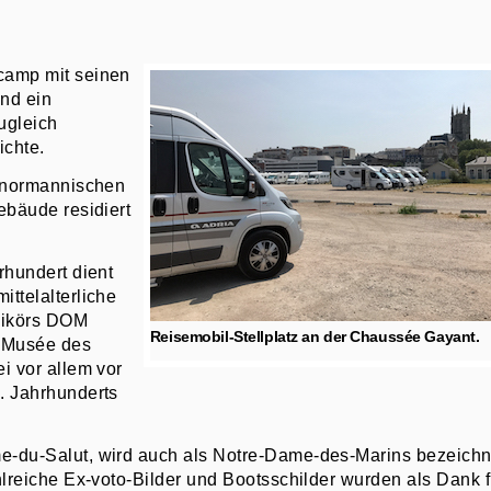
camp mit seinen
und ein
ugleich
ichte.
m normannischen
ebäude residiert
rhundert dient
ttelalterliche
rlikörs DOM
Reisemobil-Stellplatz an der Chaussée Gayant.
e Musée des
i vor allem vor
. Jahrhunderts
e-du-Salut, wird auch als Notre-Dame-des-Marins bezeichn
hlreiche Ex-voto-Bilder und Bootsschilder wurden als Dank f