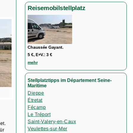
Reisemobilstellplatz
Chaussée Gayant.
5 €, E+V.: 3 €
mehr
Stellplatztipps im Département Seine-
Maritime
Dieppe
Étretat
Fécamp
Le Tréport
Saint-Valery-en-Caux
et.
Veulettes-sur-Mer
ür