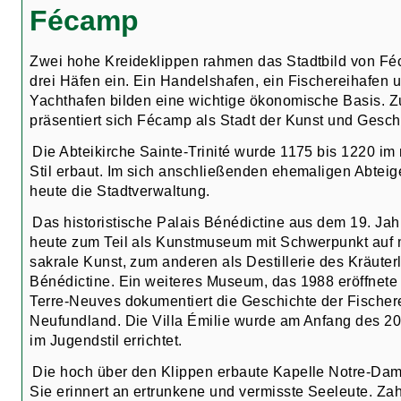
Fécamp
Zwei hohe Kreideklippen rahmen das Stadtbild von Fé
drei Häfen ein. Ein Handelshafen, ein Fischereihafen 
Yachthafen bilden eine wichtige ökonomische Basis. Z
präsentiert sich Fécamp als Stadt der Kunst und Gesch
Die Abteikirche Sainte-Trinité wurde 1175 bis 1220 i
Stil erbaut. Im sich anschließenden ehemaligen Abteig
heute die Stadtverwaltung.
Das historistische Palais Bénédictine aus dem 19. Jah
heute zum Teil als Kunstmuseum mit Schwerpunkt auf mi
sakrale Kunst, zum anderen als Destillerie des Kräute
Bénédictine. Ein weiteres Museum, das 1988 eröffnet
Terre-Neuves dokumentiert die Geschichte der Fischere
Neufundland. Die Villa Émilie wurde am Anfang des 20
im Jugendstil errichtet.
Die hoch über den Klippen erbaute Kapelle Notre-Dam
Sie erinnert an ertrunkene und vermisste Seeleute. Za